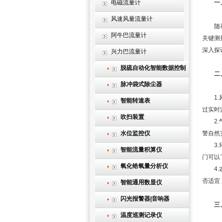
电磁流量计
一
风速风量流量计
随着全
阿牛巴流量计
关键测
深入探
兴力巴流量计
脱硫自动化智能数据控制
二
系统
脉冲袋式除尘器
1.风
智能转速表
过实时
吹扫装置
2.气
水位监控仪
警自然
3.环
智能流量积算仪
门可以
氧化锆氧量分析仪
4.农
否适宜
智能通用数显仪
闪光报警器|音响器
三
温度巡测记录仪