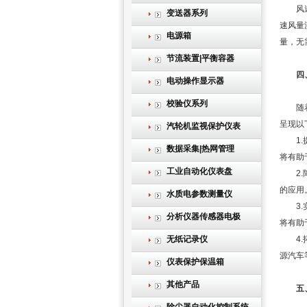
风速风
变送器系列
速风量
电源箱
量，无
节流装置|平衡容器
四
电动操作显示器
校验仪系列
随着技
呈现以
汽轮机监视保护仪表
1.提
数据采集|热网管理
将有助
工业自动化仪表盘
2.降
的应用
水质电参数测量仪
3.实
分析仪器传感器电极
将有助
无纸记录仪
4.拓
源汽车
仪表保护保温箱
其他产品
五