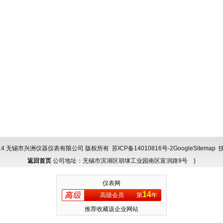
 © 2014 无锡市兴洲仪器仪表有限公司 版权所有
苏ICP备14010816号-2
GoogleSitemap
技
返回首页
公司地址：无锡市滨湖区胡埭工业园南区富润路9号 }
仪表网
14
高级会员
第
年
推荐收藏该企业网站