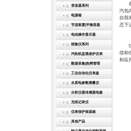
在锅
变送器系列
汽包
电源箱
自我
态下
节流装置|平衡容器
电动操作显示器
校验仪系列
综上
偿和
汽轮机监视保护仪表
和应
数据采集|热网管理
工业自动化仪表盘
水质电参数测量仪
分析仪器传感器电极
无纸记录仪
仪表保护保温箱
其他产品