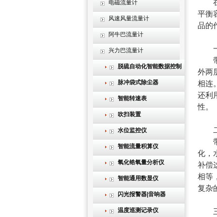
在锅
电磁流量计
平衡
风速风量流量计
品的
阿牛巴流量计
一、
兴力巴流量计
带
脱硫自动化智能数据控制
外两
系统
脉冲袋式除尘器
相连
还利
智能转速表
性。
吹扫装置
二、
水位监控仪
带补
智能流量积算仪
化，
氧化锆氧量分析仪
补偿
相等
智能通用数显仪
复杂
闪光报警器|音响器
温度巡测记录仪
三、