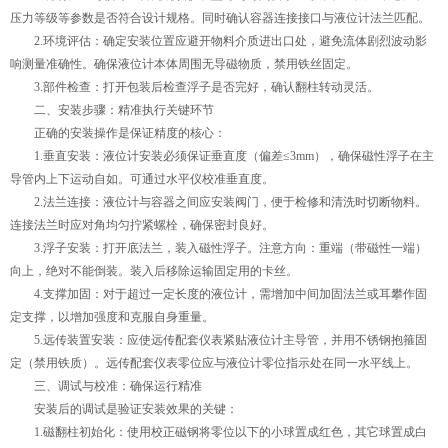
压力等级等参数是否符合设计规格。同时确认容器连接接口与液位计法兰匹配。
2.环境评估：确定安装位置应避开物料介质进出口处，避免流体剧烈波动影
响测量准确性。确保液位计本体周围无导磁物质，禁用铁丝固定。
3.部件检查：打开包装后检查浮子是否完好，确认翻柱转动灵活。
二、安装步骤：精准执行关键环节
正确的安装操作是保证精度的核心：
1.垂直安装：液位计安装必须保证垂直度（偏差≤3mm），确保磁性浮子在主
导管内上下运动自如。可通过水平仪校准垂直度。
2.法兰连接：液位计与容器之间应安装阀门，便于检修和清洗时切断物料。
连接法兰时应对角均匀拧紧螺栓，确保密封良好。
3.浮子安装：打开底法兰，装入磁性浮子。注意方向：重端（带磁性一端）
向上，绝对不能倒装。装入后移除运输固定用的卡丝。
4.支撑加固：对于超过一定长度的液位计，需增加中间加固法兰或耳攀作固
定支撑，以增加强度和克服自身重量。
5.远传装置安装：应使远传配套仪表紧贴液位计主导管，并用不锈钢抱箍固
定（禁用铁质）。远传配套仪表零位应与液位计零位指示处在同一水平线上。
三、调试与校准：确保运行精准
安装后的调试是验证安装效果的关键：
1.磁翻柱初始化：使用校正磁钢将零位以下的小球置成红色，其它球置成白