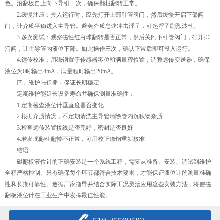
色。沿翻板自上向下导引一次，确保翻柱翻转正常。
2.缓慢注压：投入运行时，应先打开上部引管阀门，然后缓慢开启下部阀
门，让介质平稳进入主导管。避免介质急速冲击浮子，引起浮子剧烈波动。
3.多次测试：观察磁性红白球翻转是否正常，然后关闭下引管阀门，打开排
污阀，让主导管内液位下降。如此操作三次，确认正常后即可投入运行。
4.远传校准：用磁钢置于传感器零位和满量程位置，调整远传变送器，确保
液位为0时输出4mA，满量程时输出20mA。
四、维护与保养：保证长期稳定
定期维护能延长设备寿命并确保测量准确性：
1.定期检查液位计垂直度是否变化
2.根据介质情况，不定期清洗主导管清除管内沉积物杂质
3.检查远传装置接线是否完好，密封是否良好
4.若发现翻柱翻转不正常，可用校正磁钢重新校准
结语
磁翻板液位计的正确安装是一个系统工程，需要从准备、安装、调试到维护
全程严格控制。只有确保每个环节都符合技术要求，才能保证液位计的测量准确
性和长期可靠性。遵循厂家指导并结合实际工况灵活应用这些安装方法，将使磁
翻板液位计在工业生产中发挥最佳性能。